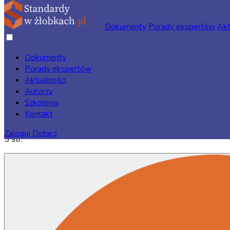
Dokumenty
Porady ekspertów
Akt
Dokumenty
Porady ekspertów
Strona główna
/
Dokumenty
/
RODO w placówce
/ Zasady
Aktualności
dotyczące ochrony wizerunku dziecka
Autorzy
Szkolenia
Kontakt
Zaloguj
Dołącz
5 str.