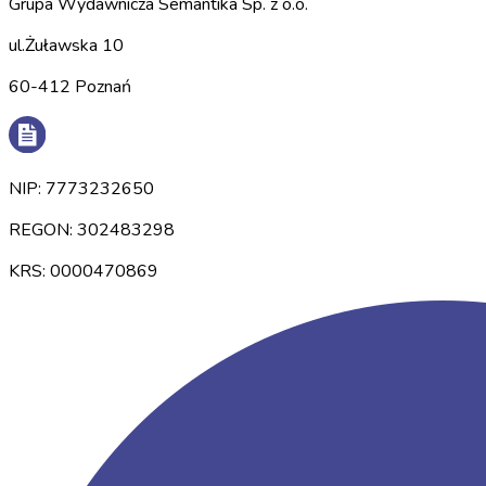
Grupa Wydawnicza Semantika Sp. z o.o.
ul.Żuławska 10
60-412 Poznań
NIP: 7773232650
REGON: 302483298
KRS: 0000470869