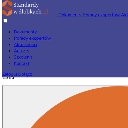
Dokumenty
Porady ekspertów
Akt
Dokumenty
Porady ekspertów
Strona główna
/
Dokumenty
/
Akty prawne i oficjalne
Aktualności
dokumenty
/ Ustawa Dz.U. 2024 poz 1411
Autorzy
Szkolenia
Kontakt
Zaloguj
Dołącz
15 str.