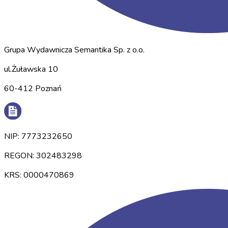
Grupa Wydawnicza Semantika Sp. z o.o.
ul.Żuławska 10
60-412 Poznań
NIP: 7773232650
REGON: 302483298
KRS: 0000470869