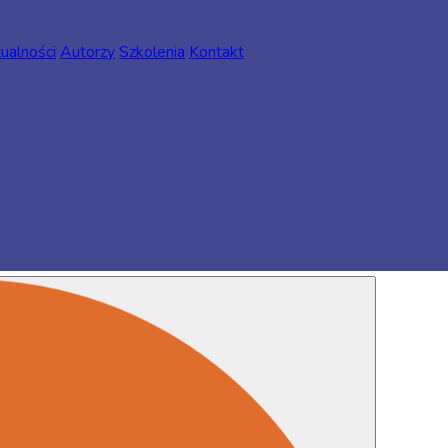
ualności
Autorzy
Szkolenia
Kontakt
 Standard 3.4 Procedura zgłaszania i rozpatrywania uwag, wniosk