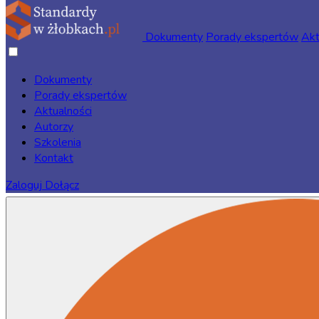
Dokumenty
Porady ekspertów
Akt
Dokumenty
Porady ekspertów
Strona główna
/
Dokumenty
/
Obszar współpracy z rodzicami
/
Aktualności
Autorzy
Szkolenia
Kontakt
3 str.
Zaloguj
Dołącz