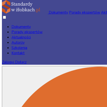
Dokumenty
Porady ekspertów
Akt
Dokumenty
Porady ekspertów
Strona główna
/
Dokumenty
/
Obszar współpracy z rodzicami
/ 
Aktualności
Autorzy
Szkolenia
Kontakt
3 str.
Zaloguj
Dołącz