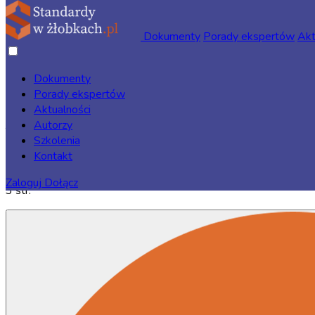
Dokumenty
Porady ekspertów
Akt
Dokumenty
Porady ekspertów
Strona główna
/
Dokumenty
/
Standardy Ochrony Małoletnich
Aktualności
/ Lista kontaktów do jednostek pomocowych interwencyjnych
Autorzy
Szkolenia
Kontakt
Zaloguj
Dołącz
3 str.